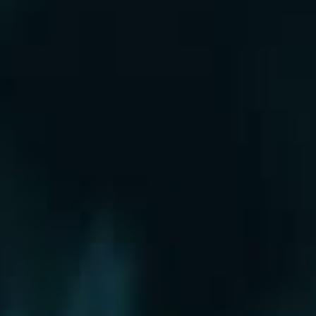
Рошаль
Руза
Сергиев Посад
Серпухов
Солнечногорск
Старая Купавна
Ступино
Сходня
Талдом
Троицк
Химки
Фрязино
Хотьково
Храпуново
Черноголовка
Чехов
Шатура
Щелково