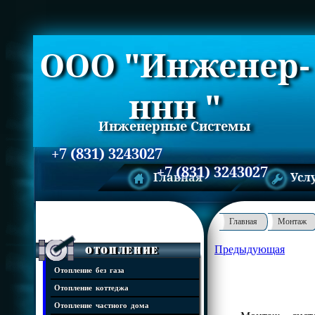
ООО "Инженер-
ннн "
Инженерные Системы
+7 (831) 3243027
+7 (831) 3243027
Главная
Усл
Главная
Монтаж
Предыдующая
Отопление
Отопление без газа
Отопление коттеджа
Отопление частного дома