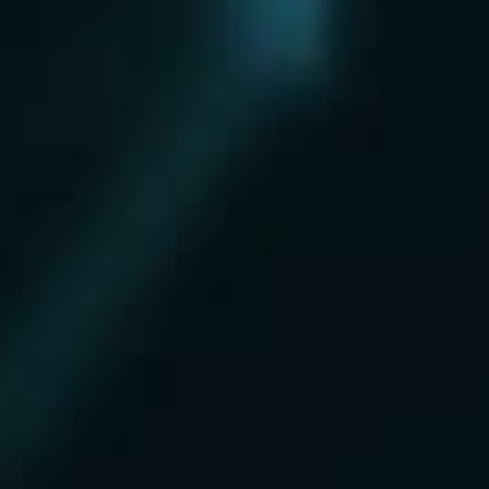
Нахабино
Ногинск
Одинцово
Ожерелье
Озеры
Октябрьский
Опалиха
Орехово-Зуево
Павловский Посад
Пересвет
Пироговский
Поварово
Подольск
Протвино
Пушкино
Пущино
Раменское
Реутов