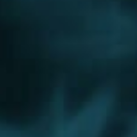
Дедовск
Дзержинский
Дмитров
Долгопрудный
Домодедово
Дрезна
Дубна
Егорьевск
Железнодорожный
Жуковский
Зарайск
Звенигород
Ивантеевка
Истра
Кашира
Климовск
Клин
Коломна