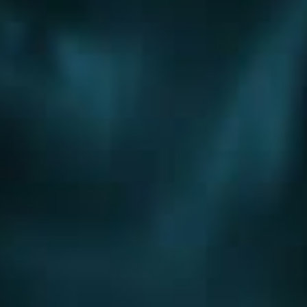
Обслуживание
Обслуживание инженерных систем
Обслуживание отопления
Обслуживание котельных
Обслуживание котлов
Обслуживание водоснабжения
Города
Нижний Новгород
Апрелевка
Балашиха
Бронницы
Верея
Видное
Волоколамск
Воскресенск
Голицыно