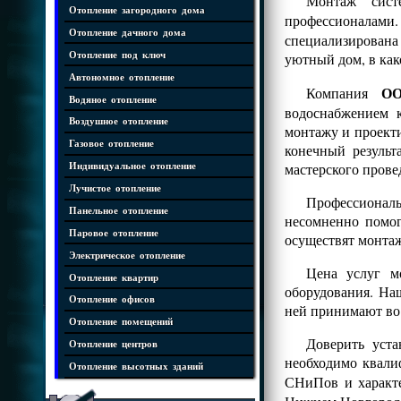
Монтаж систе
Отопление загородного дома
профессионалам
Отопление дачного дома
специализирована
Отопление под ключ
уютный дом, в как
Автономное отопление
ОО
Компания
Водяное отопление
водоснабжением 
Воздушное отопление
монтажу и проект
Газовое отопление
конечный результ
мастерского прове
Индивидуальное отопление
Лучистое отопление
Профессионалы
Панельное отопление
несомненно помог
Паровое отопление
осуществят монтаж
Электрическое отопление
Цена услуг м
Отопление квартир
оборудования. На
Отопление офисов
ней принимают во 
Отопление помещений
Доверить уста
Отопление центров
необходимо квали
Отопление высотных зданий
СНиПов и характе