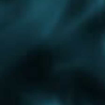
Ногинск
Одинцово
Ожерелье
Подольск
Протвино
Пушкино
Яхрома