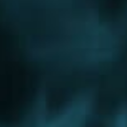
Новорижское шоссе
Новорязанское шоссе
Новосходненское шоссе
Носовихинское шоссе
Осташковское шоссе
Пятницкое шоссе
Рогачевское шоссе
Рублево-Успенское шоссе
Симферопольское шоссе
Сколковское шоссе
Щелковское шоссе
Ярославское шоссе
Вы были тут ранее....
Водоснабжение
Дедовск
Кашира