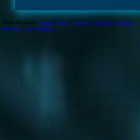
Монтаж теплого пола
Монтаж дымохода
Монтаж водоочистки
Наши филиалы:
Самара
/
Омск
/
Казань
/
Челябинск
/
Ростов-
Монтаж котлов
на-Дону
/
Уфа
/
Москва
/
Монтаж радиаторов
Замена
Замена котлов отопления
Замена батарей отопления
Замена труб отопления
Замена стояков водоснабжения
Проектирование
Проектирование инженерных систем
Проектирование отопления
Проектирование водоснабжения
Проектирование котельных
Проектирование теплого пола