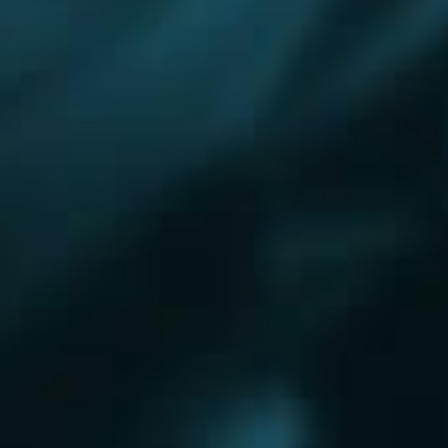
Королёв
Красково
Красноармейск
Красногорск
Краснозаводск
Кубинка
Куровское
Ликино-Дулево
Лобня
Лосино-Петровский
Луховицы
Лыткарино
Люберцы
Малаховка
Можайск
Московский
Нижний Новгород
Наро-Фоминск