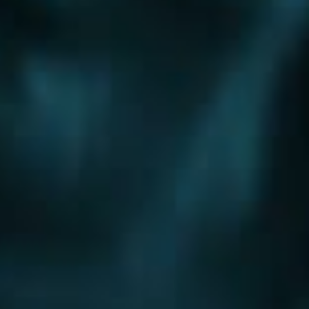
Шоссе
Алтуфьевское шоссе
Боровское шоссе
Варшавское шоссе
Волоколамское шоссе
Горьковское шоссе
Дмитровское шоссе
Егорьевское шоссе
Ильинское шоссе
Калужское шоссе
Каширское шоссе
Киевское шоссе
Куркинское шоссе
Ленинградское шоссе
Минское шоссе
Можайское шоссе
Новокаширское шоссе