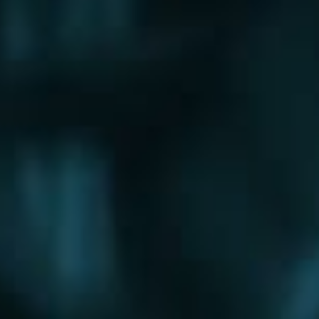
Щербинка
Электрогорск
Электросталь
Электроугли
Юбилейный
Яхрома
Округа
Восточный округ
Западный округ
Северный округ
Северо-Восточный округ
Северо-Западный округ
Центральный округ
Юго-Восточный округ
Юго-Западный округ
Южный округ
Зеленоградский округ