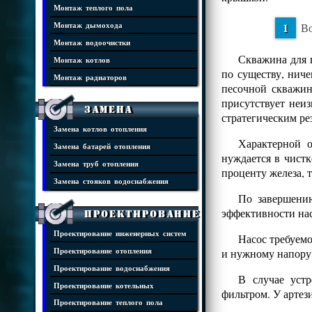
Монтаж теплого пола
Во
Монтаж дымохода
Монтаж водоочистки
Скважина для в
Монтаж котлов
по существу, ниче
Монтаж радиаторов
песочной скважин
присутствует неиз
Замена
стратегическим ре
Замена котлов отопления
Характерной о
Замена батарей отопления
нуждается в чистк
Замена труб отопления
проценту железа, 
Замена стояков водоснабжения
По завершению
эффективности нас
Проектирование
Проектирование инженерных систем
Насос требуем
и нужному напору 
Проектирование отопления
Проектирование водоснабжения
В случае устр
Проектирование котельных
фильтром. У артез
Проектирование теплого пола