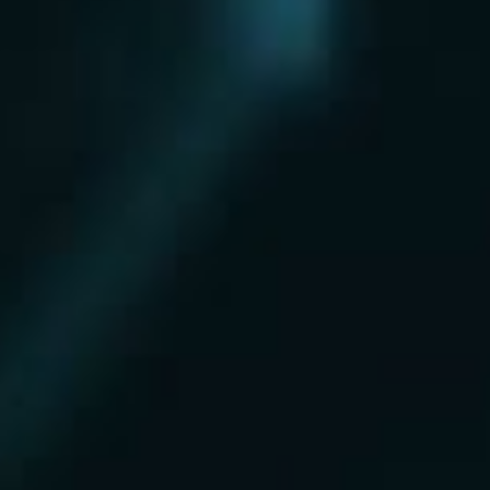
Нахабино
Ногинск
Одинцово
Ожерелье
Озеры
Октябрьский
Опалиха
Орехово-Зуево
Павловский Посад
Пересвет
Пироговский
Поварово
Подольск
Протвино
Пушкино
Пущино
Раменское
Реутов