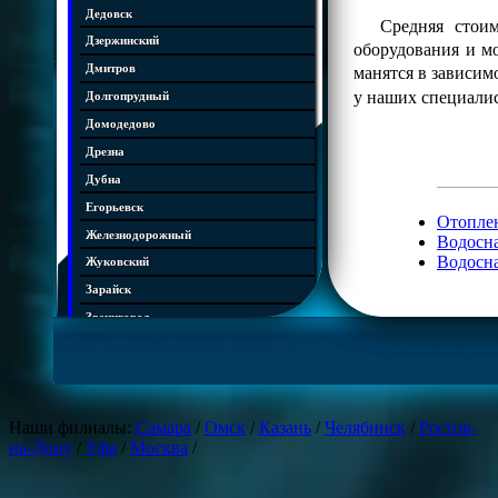
Дедовск
Средняя стоим
Дзержинский
оборудования и м
манятся в зависим
Дмитров
у наших специали
Долгопрудный
Домодедово
Дрезна
Дубна
Егорьевск
Отоплен
Железнодорожный
Водосна
Водосна
Жуковский
Зарайск
Звенигород
Ивантеевка
Истра
Кашира
Наши филиалы:
Самара
/
Омск
/
Казань
/
Челябинск
/
Ростов-
Климовск
на-Дону
/
Уфа
/
Москва
/
Клин
Коломна