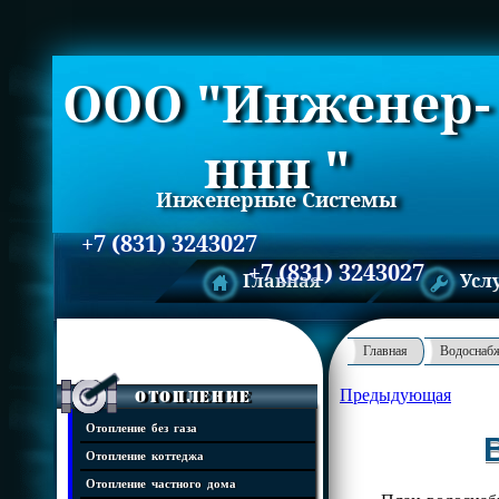
ООО "Инженер-
ннн "
Инженерные Системы
+7 (831) 3243027
+7 (831) 3243027
Главная
Усл
Главная
Водоснаб
Предыдующая
Отопление
Отопление без газа
Отопление коттеджа
Отопление частного дома