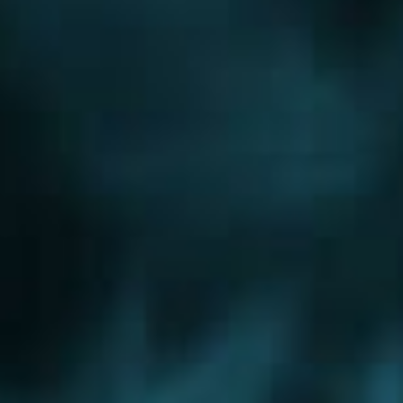
Новорижское шоссе
Новорязанское шоссе
Новосходненское шоссе
Носовихинское шоссе
Осташковское шоссе
Пятницкое шоссе
Рогачевское шоссе
Рублево-Успенское шоссе
Симферопольское шоссе
Сколковское шоссе
Щелковское шоссе
Ярославское шоссе
Вы были тут ранее....
Отопление офисов
Отопление высотных зданий
Водяное отопление