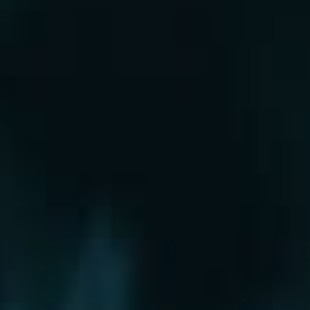
Рошаль
Руза
Сергиев Посад
Серпухов
Солнечногорск
Старая Купавна
Ступино
Сходня
Талдом
Троицк
Химки
Фрязино
Хотьково
Храпуново
Черноголовка
Чехов
Шатура
Щелково