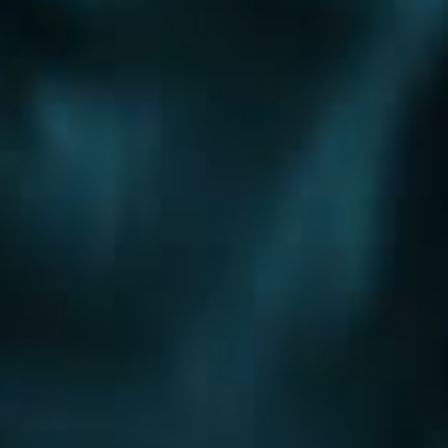
Шоссе
Алтуфьевское шоссе
Боровское шоссе
Варшавское шоссе
Волоколамское шоссе
Горьковское шоссе
Дмитровское шоссе
Егорьевское шоссе
Ильинское шоссе
Калужское шоссе
Каширское шоссе
Киевское шоссе
Куркинское шоссе
Ленинградское шоссе
Минское шоссе
Можайское шоссе
Новокаширское шоссе