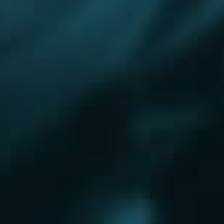
Королёв
Красково
Красноармейск
Красногорск
Краснозаводск
Кубинка
Куровское
Ликино-Дулево
Лобня
Лосино-Петровский
Луховицы
Лыткарино
Люберцы
Малаховка
Можайск
Московский
Нижний Новгород
Наро-Фоминск