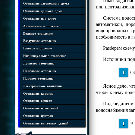
План водоснаб
Отопление загородного дома
или централизова
Отопление дачного дома
Система водос
Отопление под ключ
автоматикой, пор
Автономное отопление
водопроводных тр
Водяное отопление
необходимость в г
Воздушное отопление
Разберем схему
Газовое отопление
Индивидуальное отопление
Источники под
Лучистое отопление
Панельное отопление
О
Паровое отопление
Ясное дело, чт
Электрическое отопление
чтобы к нему подс
Отопление квартир
Отопление офисов
Подсоединени
Отопление помещений
водоснабжения заг
Отопление центров
Во
Отопление высотных зданий