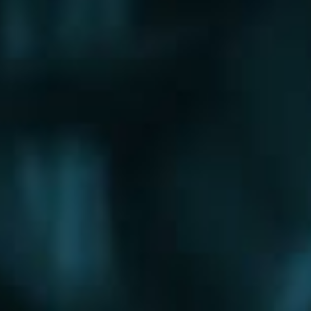
Щербинка
Электрогорск
Электросталь
Электроугли
Юбилейный
Яхрома
Округа
Восточный округ
Западный округ
Северный округ
Северо-Восточный округ
Северо-Западный округ
Центральный округ
Юго-Восточный округ
Юго-Западный округ
Южный округ
Зеленоградский округ