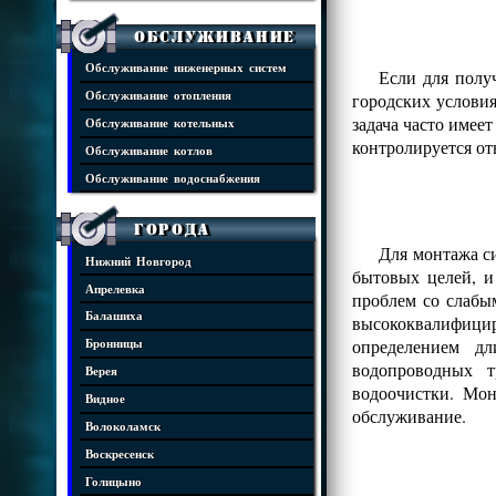
Обслуживание
Обслуживание инженерных систем
Если для полу
городских условия
Обслуживание отопления
задача часто имее
Обслуживание котельных
контролируется от
Обслуживание котлов
Обслуживание водоснабжения
Города
Для монтажа си
Нижний Новгород
бытовых целей, и
Апрелевка
проблем со слабы
Балашиха
высококвалифицир
определением д
Бронницы
водопроводных т
Верея
водоочистки. Мон
Видное
обслуживание.
Волоколамск
Воскресенск
Голицыно