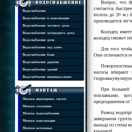
Вопрос, что б
Водоснабжение
считается, быстре
Водоснабжение
вплоть до 20 м.)
Водоснабжение и канализация
производится легч
Водоснабжение частного дома
Колодец имеет
Водоснабжение загородного дома
колодец сможет об
Водоснабжение дачи
Для того чтоб
Водоснабжение под ключ
Они отличаются п
Водоснабжение бани
Водоснабжение деревня
Поверхностные
Водоснабжение зданий
насосы вбирают 
Водоснабжение индивидуальное
гидроаккумулирую
При большей г
Монтаж
поплавками, ко
Монтаж инженерных систем
предохранения от 
Монтаж отопления
Развод водопр
Монтаж водоснабжения
замерзания грунт
Монтаж канализации
выхода из стены к
Монтаж котельных
крышкой.