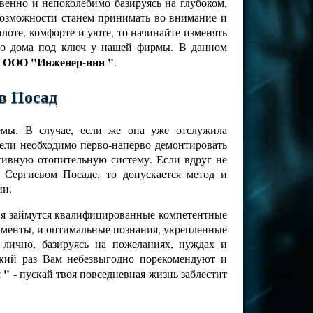
венно и непоколебимо базируясь на глубоком,
 возможности станем принимать во внимание и
лоте, комфорте и уюте, то начинайте изменять
ого дома под ключ у нашей фирмы. В данном
ООО "Инженер-ннн "
-
.
в Посад
емы. В случае, если же она уже отслужила
цели необходимо перво-наперво демонтировать
ссивную отопительную систему. Если вдруг не
Сергиевом Посаде, то допускается метод и
ии.
ния займутся квалифицированные компетентные
рументы, и оптимальные познания, укрепленные
лично, базируясь на пожеланиях, нуждах и
кий раз Вам небезвыгодно порекомендуют и
 "
- пускай твоя повседневная жизнь заблестит