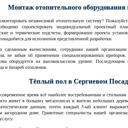
Монтаж отопительного оборудования 
смонтировать независимой отопительную систему? Пожалуйста
обходимо спроектировать индивидуальный проектный пла
ские и термические подсчеты, формирование проекта установ
понадобятся для исполнения представленной разработки.
но сделанным вычислениям, сотрудники нашей организации
ния, не забыв об применении специализированных приборов,
дома оборудуется на высококлассном уровне. Последующим ш
да и батарей отопления.
Тёплый пол в Сергиевом Посад
современное время всё наиболее востребованным и стильным я
 кто живет в больших мегаполисах и жители небольших дерев
татистическим данным, почти каждый 5-ый клиент выражае
м загородном доме. Грамотные специалисты нашей организа
услугу.