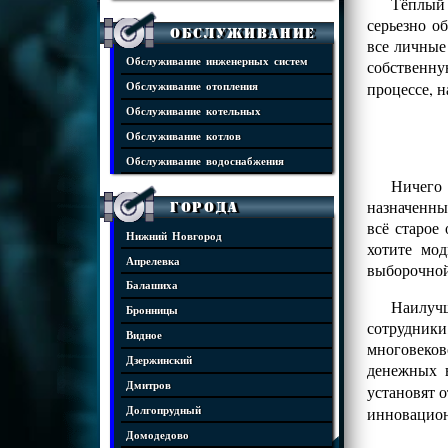
Тёплый 
серьезно о
Обслуживание
все личные
Обслуживание инженерных систем
собственну
процессе, 
Обслуживание отопления
Обслуживание котельных
Обслуживание котлов
Обслуживание водоснабжения
Ничего
назначенны
Города
всё старое
Нижний Новгород
хотите мо
Апрелевка
выборочной
Балашиха
Наилучш
Бронницы
сотрудники
Видное
многовеко
Дзержинский
денежных 
Дмитров
установят 
инновацио
Долгопрудный
Домодедово