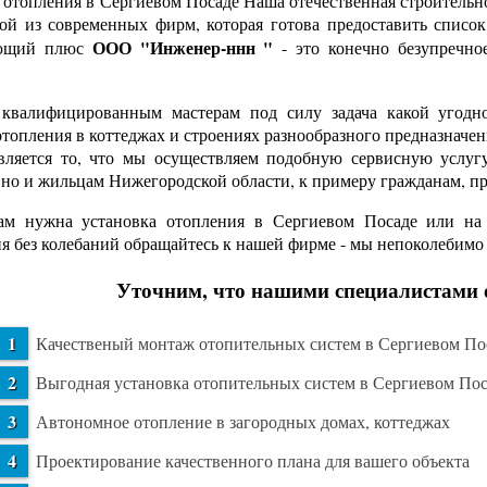
отопления в Сергиевом Посаде Наша отечественная строительн
ой из современных фирм, которая готова предоставить список
ООО "Инженер-ннн "
ющий плюс
- это конечно безупречно
валифицированным мастерам под силу задача какой угодно 
отопления в коттеджах и строениях разнообразного предназна
вляется то, что мы осуществляем подобную сервисную услу
 но и жильцам Нижегородской области, к примеру гражданам, 
м нужна установка отопления в Сергиевом Посаде или на г
я без колебаний обращайтесь к нашей фирме - мы непоколебим
Уточним, что нашими специалистами 
Качественый монтаж отопительных систем в Сергиевом По
Выгодная установка отопительных систем в Сергиевом Пос
Автономное отопление в загородных домах, коттеджах
Проектирование качественного плана для вашего объекта