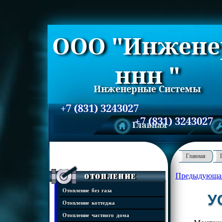
ООО "Инжене
ннн "
Инженерные Системы
+7 (831) 3243027
+7 (831) 3243027
Главная
Главная
Предыдующа
Отопление
Отопление без газа
У
Отопление коттеджа
Отопление частного дома