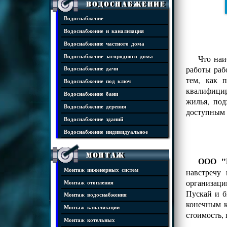
Водоснабжение
Водоснабжение
Водоснабжение и канализация
Водоснабжение частного дома
Водоснабжение загородного дома
Что наи
работы раб
Водоснабжение дачи
тем, как 
Водоснабжение под ключ
квалифицир
Водоснабжение бани
жилья, под
Водоснабжение деревня
доступным 
Водоснабжение зданий
Водоснабжение индивидуальное
Монтаж
ООО "И
Монтаж инженерных систем
навстречу
организаци
Монтаж отопления
Пускай и б
Монтаж водоснабжения
конечным к
Монтаж канализации
стоимость,
Монтаж котельных