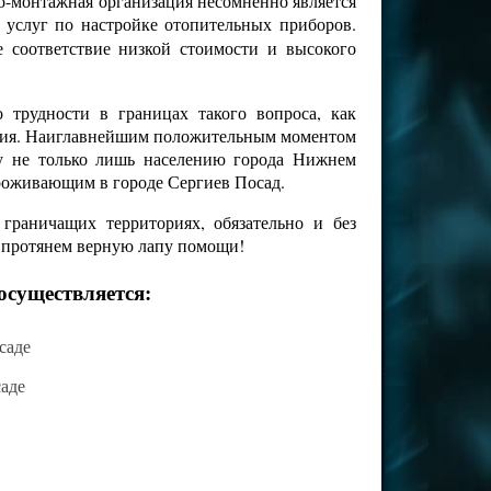
о-монтажная организация несомненно является
 услуг по настройке отопительных приборов.
е соответствие низкой стоимости и высокого
трудности в границах такого вопроса, как
чения. Наиглавнейшим положительным моментом
гу не только лишь населению города Нижнем
проживающим в городе Сергиев Посад.
раничащих территориях, обязательно и без
о протянем верную лапу помощи!
осуществляется:
саде
аде