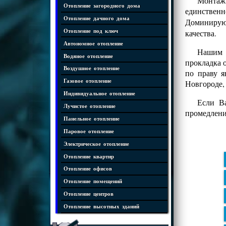
Монтаж 
Отопление загородного дома
единственн
Отопление дачного дома
Доминиру
Отопление под ключ
качества.
Автономное отопление
Нашим к
Водяное отопление
прокладка 
Воздушное отопление
по праву я
Газовое отопление
Новгороде,
Индивидуальное отопление
Если Ва
Лучистое отопление
промедлени
Панельное отопление
Паровое отопление
Электрическое отопление
Отопление квартир
Отопление офисов
Отопление помещений
Отопление центров
Отопление высотных зданий