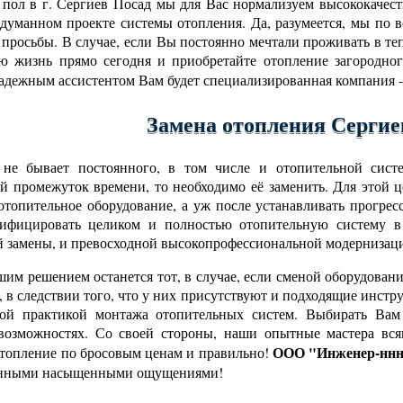
пол в г. Сергиев Посад мы для Вас нормализуем высококачест
бдуманном проекте системы отопления. Да, разумеется, мы по
 просьбы. В случае, если Вы постоянно мечтали проживать в теп
ю жизнь прямо сегодня и приобретайте отопление загородн
надежным ассистентом Вам будет специализированная компания 
Замена отопления Сергие
 не бывает постоянного, в том числе и отопительной сист
й промежуток времени, то необходимо её заменить. Для этой 
 отопительное оборудование, а уж после устанавливать прогре
дифицировать целиком и полностью отопительную систему в 
 замены, и превосходной высокопрофессиональной модернизац
им решением останется тот, в случае, если сменой оборудова
, в следствии того, что у них присутствуют и подходящие инст
вой практикой монтажа отопительных систем. Выбирать Вам 
возможностях. Со своей стороны, наши опытные мастера вся
ООО "Инженер-ннн
отопление по бросовым ценам и правильно!
нными насыщенными ощущениями!