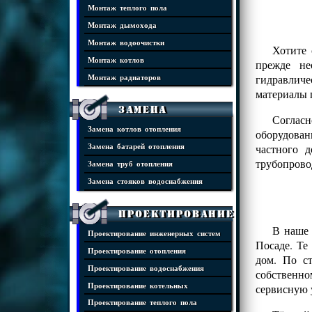
Монтаж теплого пола
Монтаж дымохода
Монтаж водоочистки
Хотите 
Монтаж котлов
прежде не
гидравличе
Монтаж радиаторов
материалы 
Замена
Соглас
Замена котлов отопления
оборудова
частного 
Замена батарей отопления
трубопрово
Замена труб отопления
Замена стояков водоснабжения
Проектирование
В наше 
Проектирование инженерных систем
Посаде. Те
Проектирование отопления
дом. По с
Проектирование водоснабжения
собственно
Проектирование котельных
сервисную 
Проектирование теплого пола