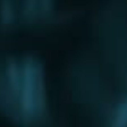
Щербинка
Электрогорск
Электросталь
Электроугли
Юбилейный
Яхрома
Округа
Восточный округ
Западный округ
Северный округ
Северо-Восточный округ
Северо-Западный округ
Центральный округ
Юго-Восточный округ
Юго-Западный округ
Южный округ
Зеленоградский округ