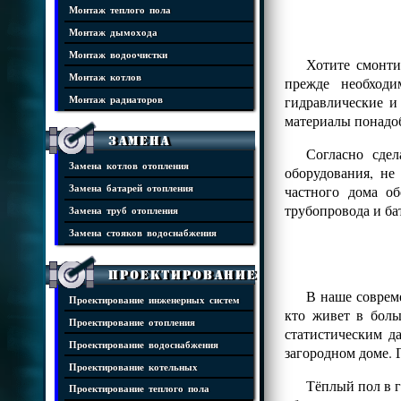
Монтаж теплого пола
Монтаж дымохода
Монтаж водоочистки
Хотите смонти
Монтаж котлов
прежде необходи
гидравлические и
Монтаж радиаторов
материалы понадоб
Замена
Согласно сде
Замена котлов отопления
оборудования, н
частного дома о
Замена батарей отопления
трубопровода и ба
Замена труб отопления
Замена стояков водоснабжения
Проектирование
В наше совреме
Проектирование инженерных систем
кто живет в боль
Проектирование отопления
статистическим д
Проектирование водоснабжения
загородном доме. 
Проектирование котельных
Тёплый пол в г
Проектирование теплого пола