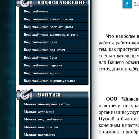
Водоснабжение
За
Водоснабжение
Водоснабжение и канализация
Водоснабжение частного дома
Водоснабжение загородного дома
Что наиболее 
работы работнико
Водоснабжение дачи
тем, как приступа
Водоснабжение под ключ
спецы тщательным 
Водоснабжение бани
для Вашего объек
Водоснабжение деревня
сотрудники подбе
Водоснабжение зданий
Водоснабжение индивидуальное
Монтаж
ООО "Инжене
Монтаж инженерных систем
навстречу покуп
организации услуг
Монтаж отопления
Пускай и было ис
Монтаж водоснабжения
конечным качеств
Монтаж канализации
стоимость, приобр
Монтаж котельных