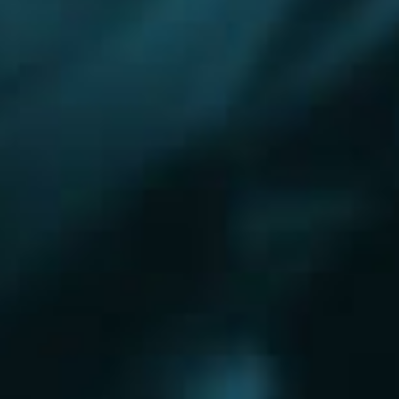
Королёв
Красково
Красноармейск
Красногорск
Краснозаводск
Кубинка
Куровское
Ликино-Дулево
Лобня
Лосино-Петровский
Луховицы
Лыткарино
Люберцы
Малаховка
Можайск
Московский
Нижний Новгород
Наро-Фоминск