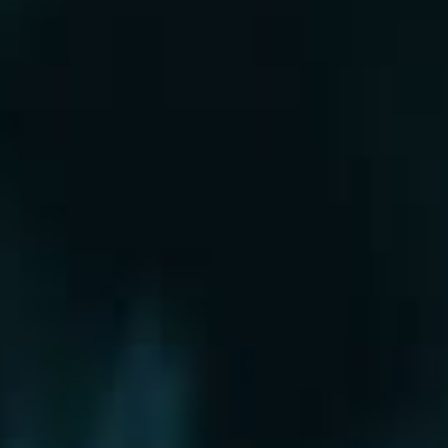
Рошаль
Руза
Сергиев Посад
Серпухов
Солнечногорск
Старая Купавна
Ступино
Сходня
Талдом
Троицк
Химки
Фрязино
Хотьково
Храпуново
Черноголовка
Чехов
Шатура
Щелково