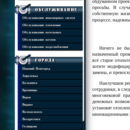
обдуманном проект
просьбы. В случ
Обслуживание
собственную жизн
Обслуживание инженерных систем
процессе, надежны
Обслуживание отопления
Обслуживание котельных
Обслуживание котлов
Ничего не бы
Обслуживание водоснабжения
назначенный пром
всё старое отопит
Города
хотите модифицир
Нижний Новгород
замены, и превос
Апрелевка
Наилучшим реш
Балашиха
сотрудники, в сле
Бронницы
многовековой пр
Верея
денежных возмож
Видное
установят отопле
Волоколамск
инновационными 
Воскресенск
Голицыно