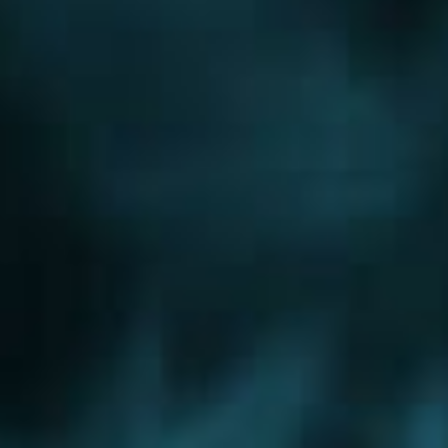
Новорижское шоссе
Новорязанское шоссе
Новосходненское шоссе
Носовихинское шоссе
Осташковское шоссе
Пятницкое шоссе
Рогачевское шоссе
Рублево-Успенское шоссе
Симферопольское шоссе
Сколковское шоссе
Щелковское шоссе
Ярославское шоссе