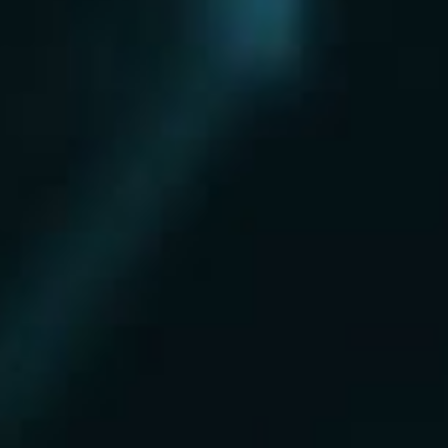
Нахабино
Ногинск
Одинцово
Ожерелье
Озеры
Октябрьский
Опалиха
Орехово-Зуево
Павловский Посад
Пересвет
Пироговский
Поварово
Подольск
Протвино
Пушкино
Пущино
Раменское
Реутов