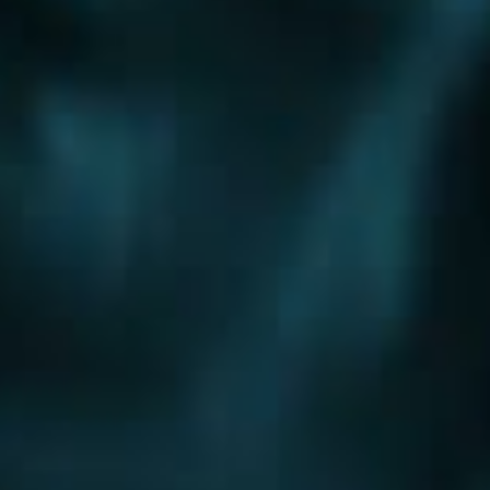
Шоссе
Алтуфьевское шоссе
Боровское шоссе
Варшавское шоссе
Волоколамское шоссе
Горьковское шоссе
Дмитровское шоссе
Егорьевское шоссе
Ильинское шоссе
Калужское шоссе
Каширское шоссе
Киевское шоссе
Куркинское шоссе
Ленинградское шоссе
Минское шоссе
Можайское шоссе
Новокаширское шоссе