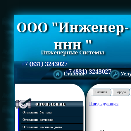
ООО "Инженер-
ннн "
Инженерные Системы
+7 (831) 3243027
+7 (831) 3243027
Главная
Усл
Главная
Города
Предыдующая
Отопление
Отопление без газа
Отопление коттеджа
Отопление частного дома