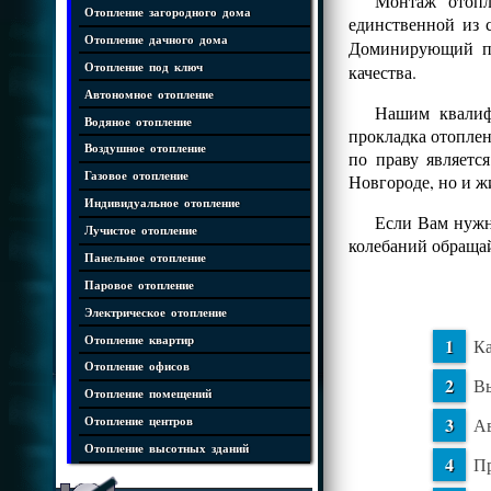
Монтаж отопл
Отопление загородного дома
единственной из 
Отопление дачного дома
Доминирующий 
Отопление под ключ
качества.
Автономное отопление
Нашим квалифи
Водяное отопление
прокладка отопле
Воздушное отопление
по праву являетс
Газовое отопление
Новгороде, но и 
Индивидуальное отопление
Если Вам нужна
Лучистое отопление
колебаний обраща
Панельное отопление
Паровое отопление
Электрическое отопление
Отопление квартир
Ка
Отопление офисов
Вы
Отопление помещений
Ав
Отопление центров
Отопление высотных зданий
Пр