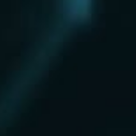
Нахабино
Ногинск
Одинцово
Ожерелье
Озеры
Октябрьский
Опалиха
Орехово-Зуево
Павловский Посад
Пересвет
Пироговский
Поварово
Подольск
Протвино
Пушкино
Пущино
Раменское
Реутов