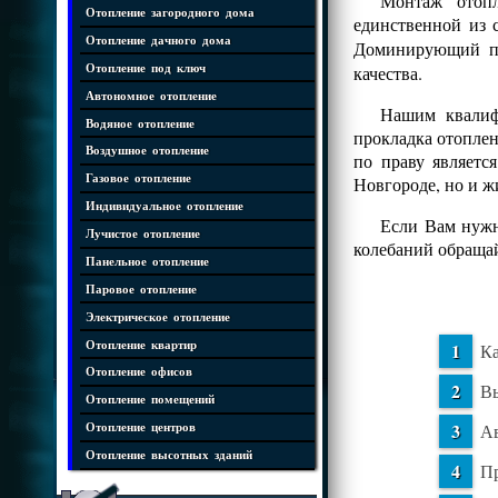
Монтаж отопл
Отопление загородного дома
единственной из 
Отопление дачного дома
Доминирующий 
Отопление под ключ
качества.
Автономное отопление
Нашим квалифи
Водяное отопление
прокладка отопле
Воздушное отопление
по праву являетс
Газовое отопление
Новгороде, но и 
Индивидуальное отопление
Если Вам нужн
Лучистое отопление
колебаний обраща
Панельное отопление
Паровое отопление
Электрическое отопление
Отопление квартир
Ка
Отопление офисов
Вы
Отопление помещений
Ав
Отопление центров
Отопление высотных зданий
Пр