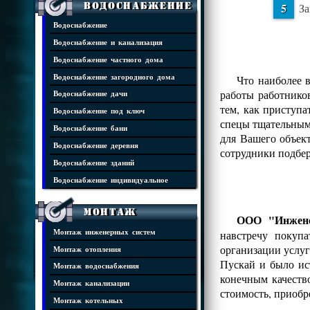
Водоснабжение
За
Водоснабжение
Водоснабжение и канализация
Водоснабжение частного дома
Водоснабжение загородного дома
Что наиболее 
работы работнико
Водоснабжение дачи
тем, как приступ
Водоснабжение под ключ
спецы тщательным 
Водоснабжение бани
для Вашего объек
Водоснабжение деревня
сотрудники подбе
Водоснабжение зданий
Водоснабжение индивидуальное
Монтаж
ООО "Инжене
Монтаж инженерных систем
навстречу покуп
организации услуг
Монтаж отопления
Пускай и было ис
Монтаж водоснабжения
конечным качеств
Монтаж канализации
стоимость, приобр
Монтаж котельных