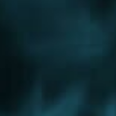
Новорижское шоссе
Новорязанское шоссе
Новосходненское шоссе
Носовихинское шоссе
Осташковское шоссе
Пятницкое шоссе
Рогачевское шоссе
Рублево-Успенское шоссе
Симферопольское шоссе
Сколковское шоссе
Щелковское шоссе
Ярославское шоссе