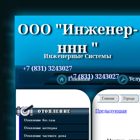
ООО "Инженер-
ннн "
Инженерные Системы
+7 (831) 3243027
+7 (831) 3243027
Главная
Усл
Главная
Города
Предыдующая
Отопление
Отопление без газа
Отопление коттеджа
Отопление частного дома