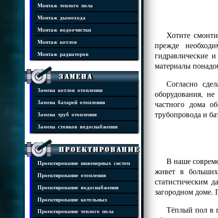
Монтаж теплого пола
Монтаж дымохода
Монтаж водоочистки
Хотите смонти
Монтаж котлов
прежде необходи
гидравлические и
Монтаж радиаторов
материалы понадоб
Замена
Согласно сде
Замена котлов отопления
оборудования, н
частного дома о
Замена батарей отопления
трубопровода и ба
Замена труб отопления
Замена стояков водоснабжения
Проектирование
В наше совреме
Проектирование инженерных систем
живет в больших
Проектирование отопления
статистическим д
Проектирование водоснабжения
загородном доме. 
Проектирование котельных
Тёплый пол в г
Проектирование теплого пола