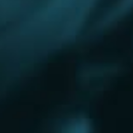
Королёв
Красково
Красноармейск
Красногорск
Краснозаводск
Кубинка
Куровское
Ликино-Дулево
Лобня
Лосино-Петровский
Луховицы
Лыткарино
Люберцы
Малаховка
Можайск
Московский
Нижний Новгород
Наро-Фоминск