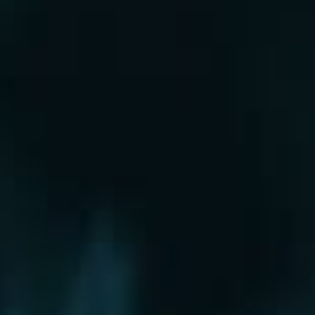
Рошаль
Руза
Сергиев Посад
Серпухов
Солнечногорск
Старая Купавна
Ступино
Сходня
Талдом
Троицк
Химки
Фрязино
Хотьково
Храпуново
Черноголовка
Чехов
Шатура
Щелково