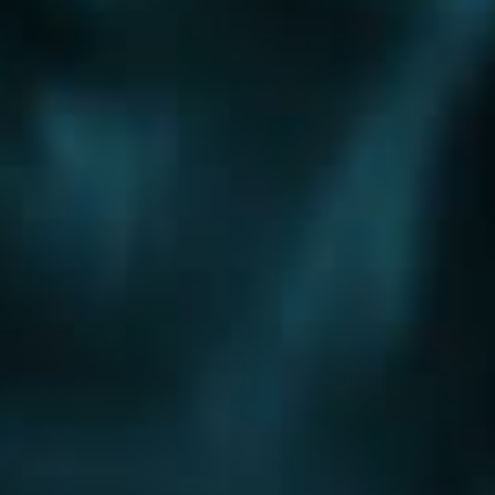
Шоссе
Алтуфьевское шоссе
Боровское шоссе
Варшавское шоссе
Волоколамское шоссе
Горьковское шоссе
Дмитровское шоссе
Егорьевское шоссе
Ильинское шоссе
Калужское шоссе
Каширское шоссе
Киевское шоссе
Куркинское шоссе
Ленинградское шоссе
Минское шоссе
Можайское шоссе
Новокаширское шоссе