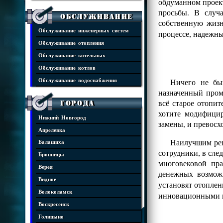
обдуманном проект
просьбы. В случ
Обслуживание
собственную жизн
Обслуживание инженерных систем
процессе, надежны
Обслуживание отопления
Обслуживание котельных
Обслуживание котлов
Ничего не бы
Обслуживание водоснабжения
назначенный пром
всё старое отопит
Города
хотите модифицир
Нижний Новгород
замены, и превос
Апрелевка
Наилучшим реш
Балашиха
сотрудники, в сле
Бронницы
многовековой пр
Верея
денежных возмож
Видное
установят отопле
Волоколамск
инновационными 
Воскресенск
Голицыно