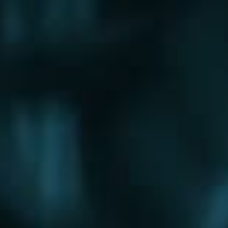
Щербинка
Электрогорск
Электросталь
Электроугли
Юбилейный
Яхрома
Округа
Восточный округ
Западный округ
Северный округ
Северо-Восточный округ
Северо-Западный округ
Центральный округ
Юго-Восточный округ
Юго-Западный округ
Южный округ
Зеленоградский округ