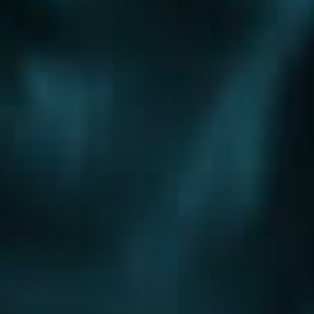
Шоссе
Алтуфьевское шоссе
Боровское шоссе
Варшавское шоссе
Волоколамское шоссе
Горьковское шоссе
Дмитровское шоссе
Егорьевское шоссе
Ильинское шоссе
Калужское шоссе
Каширское шоссе
Киевское шоссе
Куркинское шоссе
Ленинградское шоссе
Минское шоссе
Можайское шоссе
Новокаширское шоссе