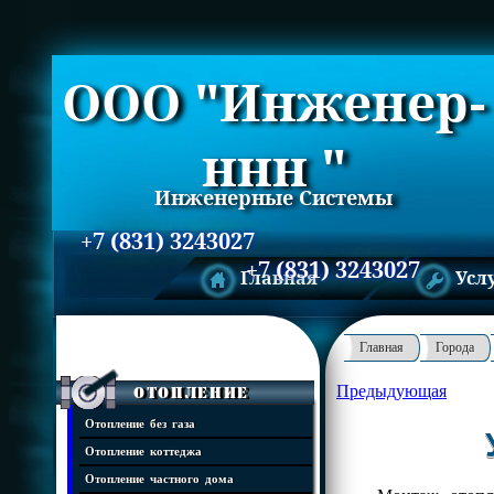
ООО "Инженер-
ннн "
Инженерные Системы
+7 (831) 3243027
+7 (831) 3243027
Главная
Усл
Главная
Города
Предыдующая
Отопление
Отопление без газа
Отопление коттеджа
Отопление частного дома