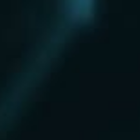
Нахабино
Ногинск
Одинцово
Ожерелье
Озеры
Октябрьский
Опалиха
Орехово-Зуево
Павловский Посад
Пересвет
Пироговский
Поварово
Подольск
Протвино
Пушкино
Пущино
Раменское
Реутов