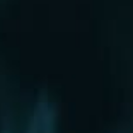
Рошаль
Руза
Сергиев Посад
Серпухов
Солнечногорск
Старая Купавна
Ступино
Сходня
Талдом
Троицк
Химки
Фрязино
Хотьково
Храпуново
Черноголовка
Чехов
Шатура
Щелково