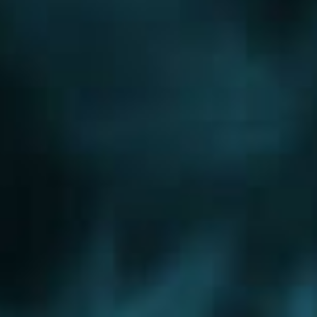
Новорижское шоссе
Новорязанское шоссе
Новосходненское шоссе
Носовихинское шоссе
Осташковское шоссе
Пятницкое шоссе
Рогачевское шоссе
Рублево-Успенское шоссе
Симферопольское шоссе
Сколковское шоссе
Щелковское шоссе
Ярославское шоссе
Вы были тут ранее....
Хотьково
Куровское
Нахабино