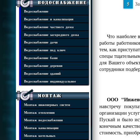
Водоснабжение
За
Водоснабжение
Водоснабжение и канализация
Водоснабжение частного дома
Водоснабжение загородного дома
Что наиболее 
работы работнико
Водоснабжение дачи
тем, как приступа
Водоснабжение под ключ
спецы тщательным 
Водоснабжение бани
для Вашего объек
Водоснабжение деревня
сотрудники подбе
Водоснабжение зданий
Водоснабжение индивидуальное
Монтаж
ООО "Инжене
Монтаж инженерных систем
навстречу покуп
организации услуг
Монтаж отопления
Пускай и было ис
Монтаж водоснабжения
конечным качеств
Монтаж канализации
стоимость, приобр
Монтаж котельных