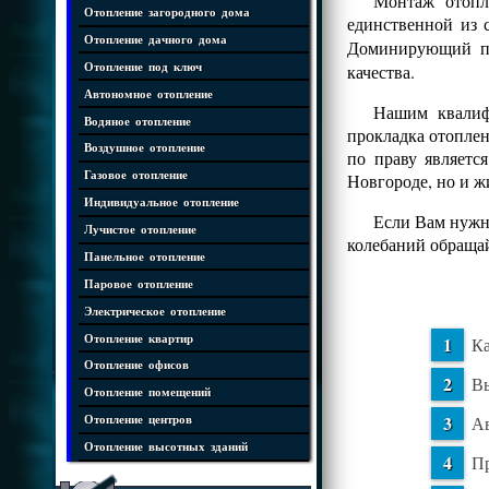
Монтаж отопл
Отопление загородного дома
единственной из 
Отопление дачного дома
Доминирующий 
Отопление под ключ
качества.
Автономное отопление
Нашим квалифи
Водяное отопление
прокладка отопле
Воздушное отопление
по праву являетс
Газовое отопление
Новгороде, но и 
Индивидуальное отопление
Если Вам нужна
Лучистое отопление
колебаний обраща
Панельное отопление
Паровое отопление
Электрическое отопление
Отопление квартир
Ка
Отопление офисов
Вы
Отопление помещений
Ав
Отопление центров
Отопление высотных зданий
Пр