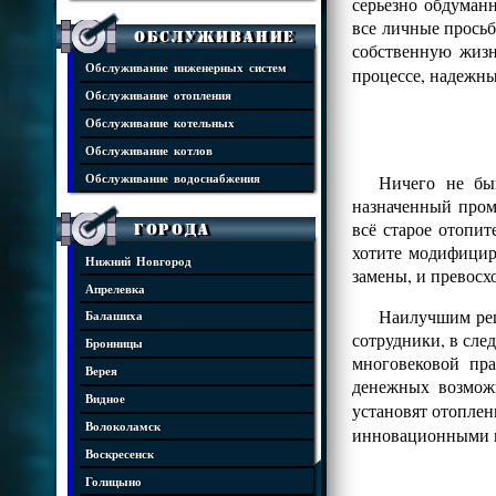
серьезно обдуман
все личные просьб
Обслуживание
собственную жизн
Обслуживание инженерных систем
процессе, надежны
Обслуживание отопления
Обслуживание котельных
Обслуживание котлов
Ничего не бы
Обслуживание водоснабжения
назначенный пром
всё старое отопит
Города
хотите модифицир
Нижний Новгород
замены, и превос
Апрелевка
Наилучшим реш
Балашиха
сотрудники, в сле
Бронницы
многовековой пр
Верея
денежных возмож
Видное
установят отопле
Волоколамск
инновационными 
Воскресенск
Голицыно