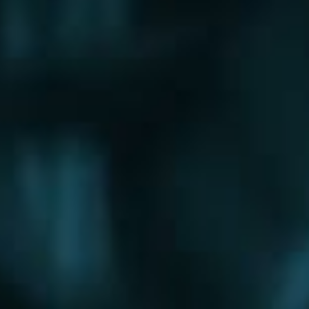
Щербинка
Электрогорск
Электросталь
Электроугли
Юбилейный
Яхрома
Округа
Восточный округ
Западный округ
Северный округ
Северо-Восточный округ
Северо-Западный округ
Центральный округ
Юго-Восточный округ
Юго-Западный округ
Южный округ
Зеленоградский округ