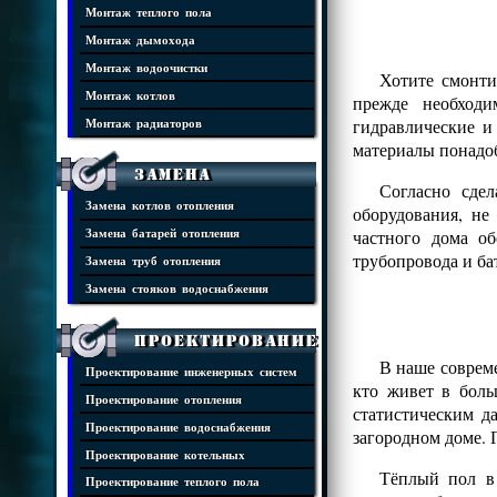
Монтаж теплого пола
Монтаж дымохода
Монтаж водоочистки
Хотите смонти
Монтаж котлов
прежде необходи
гидравлические и
Монтаж радиаторов
материалы понадоб
Замена
Согласно сде
Замена котлов отопления
оборудования, н
частного дома о
Замена батарей отопления
трубопровода и ба
Замена труб отопления
Замена стояков водоснабжения
Проектирование
В наше совреме
Проектирование инженерных систем
кто живет в боль
Проектирование отопления
статистическим д
Проектирование водоснабжения
загородном доме. 
Проектирование котельных
Тёплый пол в 
Проектирование теплого пола