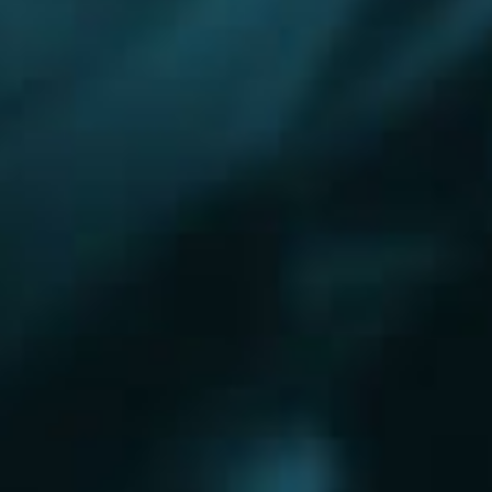
Королёв
Красково
Красноармейск
Красногорск
Краснозаводск
Кубинка
Куровское
Ликино-Дулево
Лобня
Лосино-Петровский
Луховицы
Лыткарино
Люберцы
Малаховка
Можайск
Московский
Нижний Новгород
Наро-Фоминск