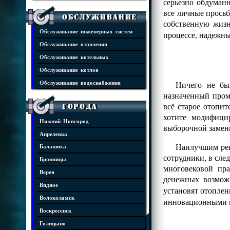
серьезно обдуман
все личные просьб
Обслуживание
собственную жизн
Обслуживание инженерных систем
процессе, надежны
Обслуживание отопления
Обслуживание котельных
Обслуживание котлов
Ничего не бы
Обслуживание водоснабжения
назначенный пром
всё старое отопит
Города
хотите модифици
Нижний Новгород
выборочной замен
Апрелевка
Наилучшим реш
Балашиха
сотрудники, в сле
Бронницы
многовековой пр
Верея
денежных возмож
Видное
установят отопле
Волоколамск
инновационными 
Воскресенск
Голицыно