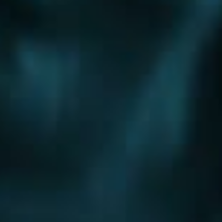
Шоссе
Алтуфьевское шоссе
Боровское шоссе
Варшавское шоссе
Волоколамское шоссе
Горьковское шоссе
Дмитровское шоссе
Егорьевское шоссе
Ильинское шоссе
Калужское шоссе
Каширское шоссе
Киевское шоссе
Куркинское шоссе
Ленинградское шоссе
Минское шоссе
Можайское шоссе
Новокаширское шоссе