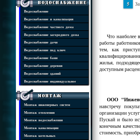
Водоснабжение
За
Водоснабжение
Водоснабжение и канализация
Водоснабжение частного дома
Водоснабжение загородного дома
Что наиболее 
работы работнико
Водоснабжение дачи
тем, как присту
Водоснабжение под ключ
квалифицированны
Водоснабжение бани
жилья, подходяще
Водоснабжение деревня
доступным расцен
Водоснабжение зданий
Водоснабжение индивидуальное
Монтаж
ООО "Инжене
Монтаж инженерных систем
навстречу покуп
организации услуг
Монтаж отопления
Пускай и было ис
Монтаж водоснабжения
конечным качеств
Монтаж канализации
стоимость, приобр
Монтаж котельных