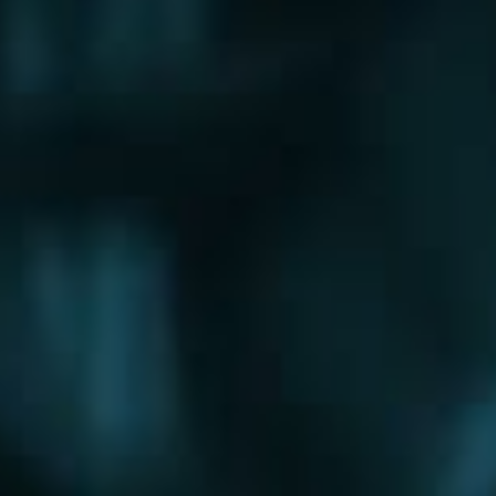
Щербинка
Электрогорск
Электросталь
Электроугли
Юбилейный
Яхрома
Округа
Восточный округ
Западный округ
Северный округ
Северо-Восточный округ
Северо-Западный округ
Центральный округ
Юго-Восточный округ
Юго-Западный округ
Южный округ
Зеленоградский округ