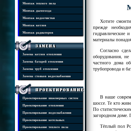
Монтаж теплого пола
М
Монтаж дымохода
Монтаж водоочистки
Хотите смонти
Монтаж котлов
прежде необходи
гидравлические и
Монтаж радиаторов
материалы понадоб
Замена
Согласно сде
Замена котлов отопления
оборудования, н
частного дома о
Замена батарей отопления
трубопровода и ба
Замена труб отопления
Замена стояков водоснабжения
Проектирование
В наше соврем
Проектирование инженерных систем
шоссе. Те кто жив
Проектирование отопления
По статистически
Проектирование водоснабжения
загородном доме. 
Проектирование котельных
Тёплый пол Ро
Проектирование теплого пола