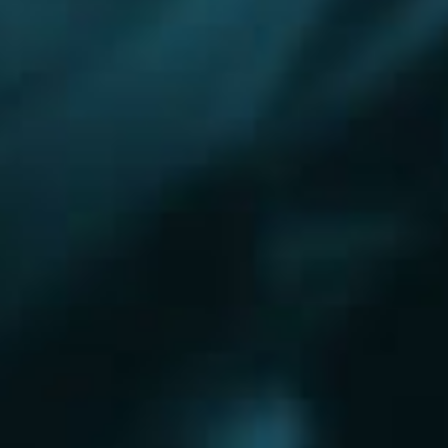
Королёв
Красково
Красноармейск
Красногорск
Краснозаводск
Кубинка
Куровское
Ликино-Дулево
Лобня
Лосино-Петровский
Луховицы
Лыткарино
Люберцы
Малаховка
Можайск
Московский
Нижний Новгород
Наро-Фоминск