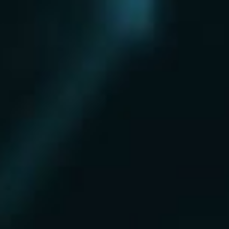
Нахабино
Ногинск
Одинцово
Ожерелье
Озеры
Октябрьский
Опалиха
Орехово-Зуево
Павловский Посад
Пересвет
Пироговский
Поварово
Подольск
Протвино
Пушкино
Пущино
Раменское
Реутов