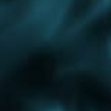
Отопление дачного дома
Панельное отопление
Проектирование инженерных
систем
Можайское шоссе
Новокаширское шоссе
Новорязанское шоссе
Новосходненское шоссе