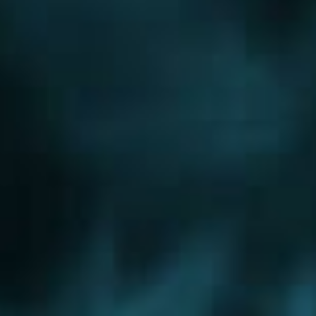
Новорижское шоссе
Новорязанское шоссе
Новосходненское шоссе
Носовихинское шоссе
Осташковское шоссе
Пятницкое шоссе
Рогачевское шоссе
Рублево-Успенское шоссе
Симферопольское шоссе
Сколковское шоссе
Щелковское шоссе
Ярославское шоссе
Вы были тут ранее....
Обслуживание котельных
Юго-Восточный округ
Юго-Западный округ