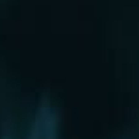
Рошаль
Руза
Сергиев Посад
Серпухов
Солнечногорск
Старая Купавна
Ступино
Сходня
Талдом
Троицк
Химки
Фрязино
Хотьково
Храпуново
Черноголовка
Чехов
Шатура
Щелково