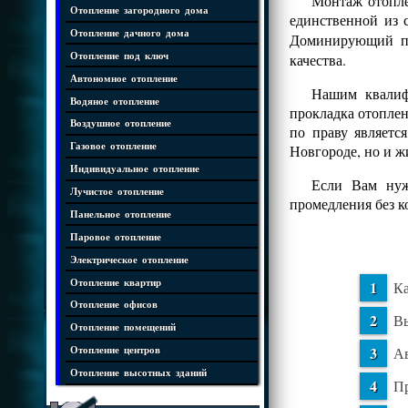
Монтаж отопле
Отопление загородного дома
единственной из 
Отопление дачного дома
Доминирующий 
Отопление под ключ
качества.
Автономное отопление
Нашим квалифи
Водяное отопление
прокладка отопле
Воздушное отопление
по праву являетс
Газовое отопление
Новгороде, но и 
Индивидуальное отопление
Если Вам нуж
Лучистое отопление
промедления без 
Панельное отопление
Паровое отопление
Электрическое отопление
Отопление квартир
Ка
Отопление офисов
Вы
Отопление помещений
Ав
Отопление центров
Отопление высотных зданий
Пр