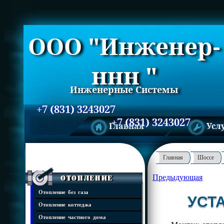
ООО "Инженер-
ннн "
Инженерные Системы
+7 (831) 3243027
+7 (831) 3243027
Главная
Усл
Главная
Шоссе
Предыдующая
Отопление
Отопление без газа
УСТ
Отопление коттеджа
Отопление частного дома